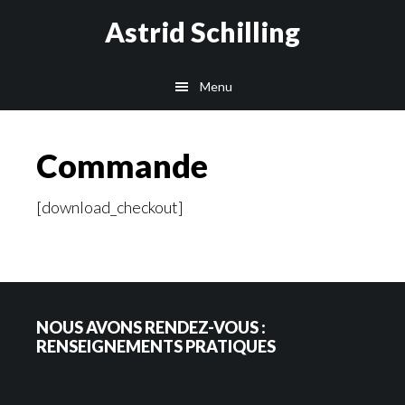
Passer
Passer
Astrid Schilling
au
au
contenu
pied
Menu
principal
de
page
Commande
[download_checkout]
NOUS AVONS RENDEZ-VOUS :
RENSEIGNEMENTS PRATIQUES