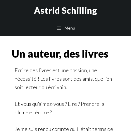
Passer
Passer
Astrid Schilling
au
au
contenu
pied
Menu
principal
de
page
Un auteur, des livres
Ecrire des livres est une passion, une
nécessité ! Les livres sont des amis, que l’on
soit lecteur ou écrivain.
Et vous qu’aimez-vous ? Lire ? Prendre la
plume et écrire ?
Je me suis rendu compte qu’il était temps de